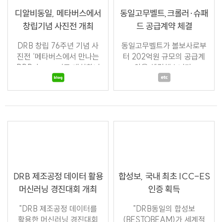
디알비동일, 메타버스에서
동일고무벨트,크롤러·슈패
창립기념 사진전 개최
드 공급계약 체결
DRB 창립 76주년 기념 사
동일고무벨트가 볼보사로부
진전 ‘메타버스에서 만나는
터 202억원 규모의 공급계
DRB Journey’를 개최합니
약을 체결했습니다.
다.
DRB 제조공정 데이터 활용
합성보, 국내 최초 ICC-ES
머신러닝 경진대회 개최
인증 획득
"DRB 제조공정 데이터를
"DRB동일의 합성보
활용한 머신러닝 경진대회
(BESTOBEAM)가 세계적