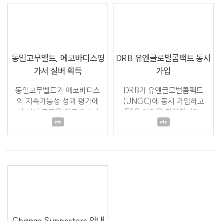
동일고무벨트, 에코바디스평
DRB 유엔글로벌콤팩트 동시
가서 실버 획득
가입
동일고무벨트가 에코바디스
DRB가 유엔글로벌콤팩트
의 지속가능성 성과 평가에
(UNGC)에 동시 가입하고
서 실버 등급을 획득했습니
ESG 경영을 강화합니다.
다.
Change Supporters 안내