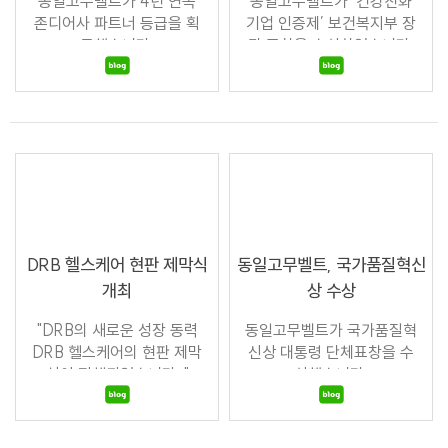
동일고무벨트가 4년 연속
동일고무벨트가 ‘건강친화
존디어사 파트너 등급을 획
기업 인증제’ 보건복지부 장
득했습니다.
관 표창을 수상하였습니다.
DRB 헬스케어 현판 제막식
동일고무벨트, 국가품질혁신
개최
상 수상
"DRB의 새로운 성장 동력
동일고무벨트가 국가품질혁
DRB 헬스케어의 현판 제막
신상 대통령 단체표창을 수
식이 진행되었습니다. "
상했습니다.