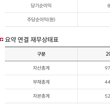
당기순이익
8
주당순이익(원)
요약 연결 재무상태표
구분
2
자산총계
97
부채총계
44
자본총계
52