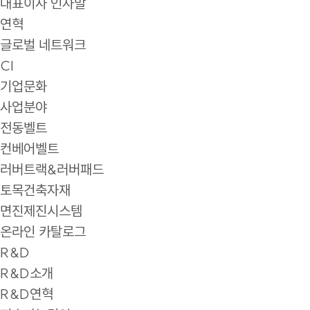
대표이사 인사말
연혁
글로벌 네트워크
CI
기업문화
사업분야
전동벨트
컨베어벨트
러버트랙&러버패드
토목건축자재
면진제진시스템
온라인 카탈로그
R&D
R&D소개
R&D연혁