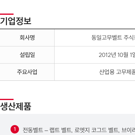
기업정보
회사명
동일고무벨트 주식
설립일
2012년 10월 1
주요사업
산업용 고무제
생산제품
전동벨트 – 랩트 벨트, 로엣지 코그드 벨트, 브이