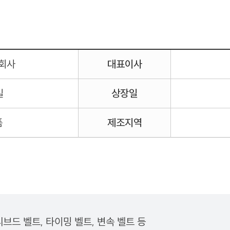
회사
대표이사
일
상장일
품
제조지역
리브드 벨트, 타이밍 벨트, 변속 벨트 등