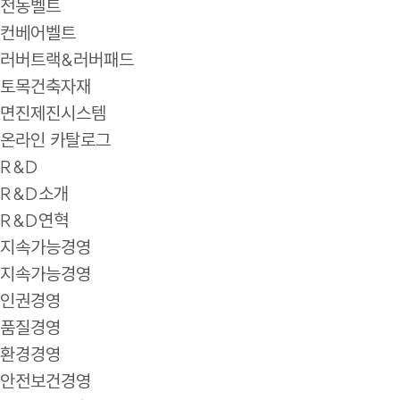
전동벨트
컨베어벨트
러버트랙&러버패드
토목건축자재
면진제진시스템
온라인 카탈로그
R&D
R&D소개
R&D연혁
지속가능경영
지속가능경영
인권경영
품질경영
환경경영
안전보건경영