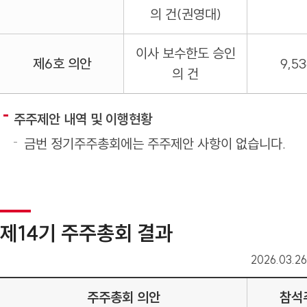
의 건(권영대)
이사 보수한도 승인
제6호 의안
9,53
의 건
주주제안 내역 및 이행현황
금번 정기주주총회에는 주주제안 사항이 없습니다.
제14기 주주총회 결과
2026.03.26
주주총회 의안
참석