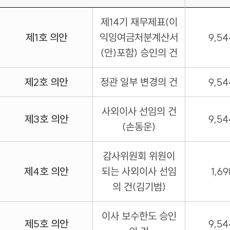
제14기 재무제표(이
제1호 의안
익잉여금처분계산서
9,54
(안)포함) 승인의 건
제2호 의안
정관 일부 변경의 건
9,54
사외이사 선임의 건
제3호 의안
9,54
(손동운)
감사위원회 위원이
제4호 의안
되는 사외이사 선임
1,69
의 건(김기범)
이사 보수한도 승인
제5호 의안
9,54