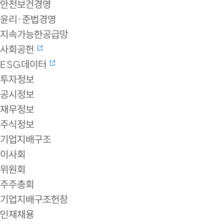
안전보건경영
윤리·준법경영
지속가능한공급망
사회공헌
ESG데이터
투자정보
공시정보
재무정보
주식정보
기업지배구조
이사회
위원회
주주총회
기업지배구조헌장
인재채용