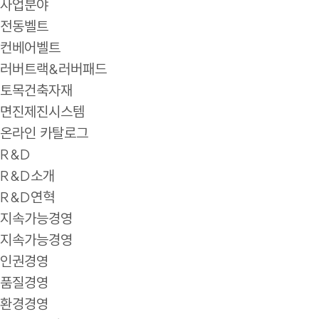
사업분야
전동벨트
컨베어벨트
러버트랙&러버패드
토목건축자재
면진제진시스템
온라인 카탈로그
R&D
R&D소개
R&D연혁
지속가능경영
지속가능경영
인권경영
품질경영
환경경영