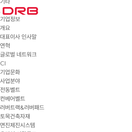
기타
기업정보
개요
대표이사 인사말
연혁
글로벌 네트워크
CI
기업문화
사업분야
전동벨트
컨베어벨트
러버트랙&러버패드
토목건축자재
면진제진시스템