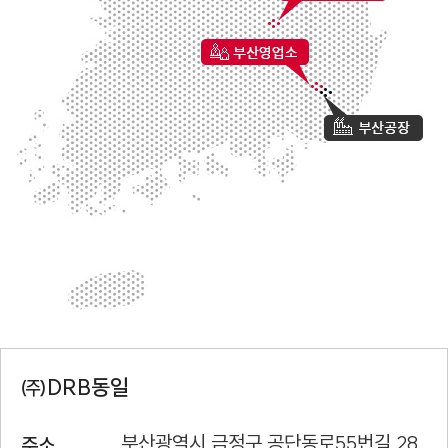
DRB동일
㈜
부산광역시 금정구 공단동로55번길 28
주소