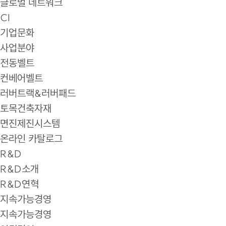
글로벌 네트워크
CI
기업문화
사업분야
전동벨트
컨베어벨트
러버트랙&러버패드
토목건축자재
면진제진시스템
온라인 카탈로그
R&D
R&D소개
R&D연혁
지속가능경영
지속가능경영