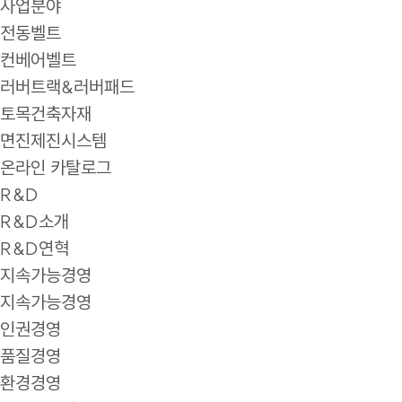
사업분야
전동벨트
컨베어벨트
러버트랙&러버패드
토목건축자재
면진제진시스템
온라인 카탈로그
R&D
R&D소개
R&D연혁
지속가능경영
지속가능경영
인권경영
품질경영
환경경영