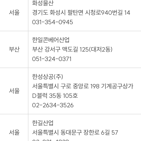
화성물산
서울
경기도 화성시 팔탄면 시청로940번길 14
031-354-0945
한일콘베어산업
부산
부산 강서구 맥도길 125(대저2동)
051-324-0371
한성상공(주)
서울특별시 구로 중앙로 198 기계공구상가
서울
D블럭 35동 105호
02-2634-3526
한길산업
서울
서울특별시 동대문구 장한로 6길 57