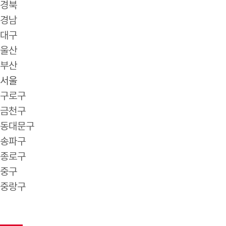
경북
경남
대구
울산
부산
서울
구로구
금천구
동대문구
송파구
종로구
중구
중랑구