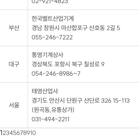
02-921-4823
한국벨트산업기계
부산
경남 창원시 마산합포구 산호동 2길 5
055-246-7222
통영기계상사
대구
경상북도 포항시 북구 칠성로 9
054-246-8986~7
태영산업사
경기도 안산시 단원구 산단로 326 15-113
서울
(원곡동,유통상가)
031-494-2211
1
2
3
4
5
6
7
8
9
10