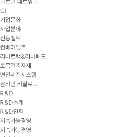
글로벌 네트워크
CI
기업문화
사업분야
전동벨트
컨베어벨트
러버트랙&러버패드
토목건축자재
면진제진시스템
온라인 카탈로그
R&D
R&D소개
R&D연혁
지속가능경영
지속가능경영